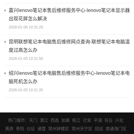
嘉兴lenovo笔记本售后维修服务中心-lenovo笔记本显示器
出现花屏怎么解决
2026-01-06 10:31:26
昆明联想笔记本电脑售后维修网点查询-联想笔记本电脑温
度过高怎么办
2026-01-05 10:31:56
绍兴lenovo笔记本电脑售后维修服务中心-lenovo笔记本电
脑死机怎么办
2026-01-05 10:31:35
热门城市：
天门
潜江
西昌
如皋
枝江
迁安
平湖
任丘
兴化
黄骅
枣阳
仪征
诸暨
常州钟楼区
常州天宁区
招远
南通海门区